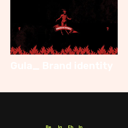
Gula_ Brand identity
Be
Ig
Fb
In